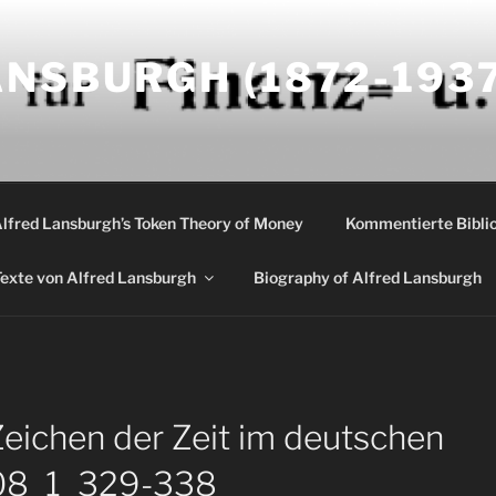
NSBURGH (1872-1937
Alfred Lansburgh’s Token Theory of Money
Kommentierte Biblio
exte von Alfred Lansburgh
Biography of Alfred Lansburgh
eichen der Zeit im deutschen
08_1_329-338