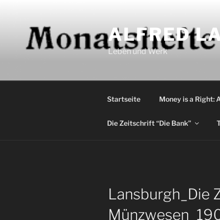
Zum
Inhalt
ALFRED LA
springen
Leben und Werk
Startseite
Money is a Right: 
Die Zeitschrift “Die Bank”
T
Lansburgh_Die Z
Münzwesen_19