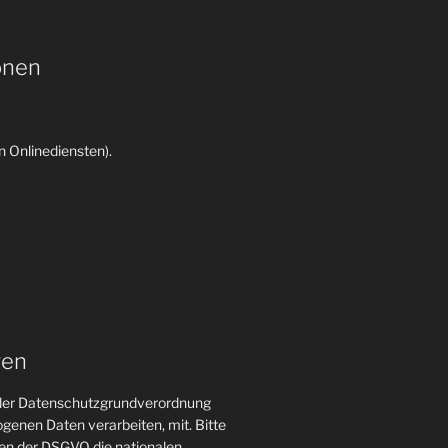
onen
 Onlinediensten).
gen
n der Datenschutzgrundverordnung
genen Daten verarbeiten, mit. Bitte
gen der DSGVO die nationalen