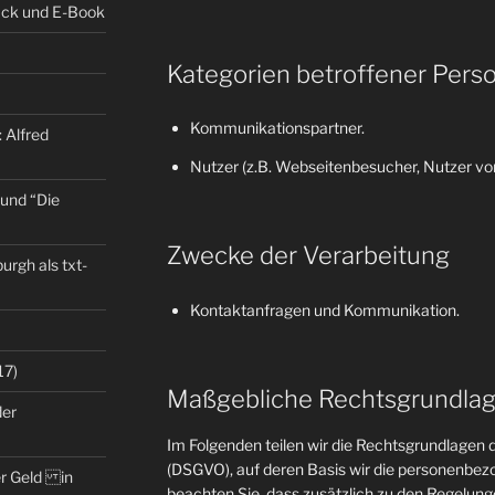
back und E-Book
Kategorien betroffener Pers
Kommunikationspartner.
 Alfred
Nutzer (z.B. Webseitenbesucher, Nutzer von
 und “Die
Zwecke der Verarbeitung
rgh als txt-
Kontaktanfragen und Kommunikation.
17)
Maßgebliche Rechtsgrundla
der
Im Folgenden teilen wir die Rechtsgrundlage
(DSGVO), auf deren Basis wir die personenbezo
er Geld in
beachten Sie, dass zusätzlich zu den Regelun