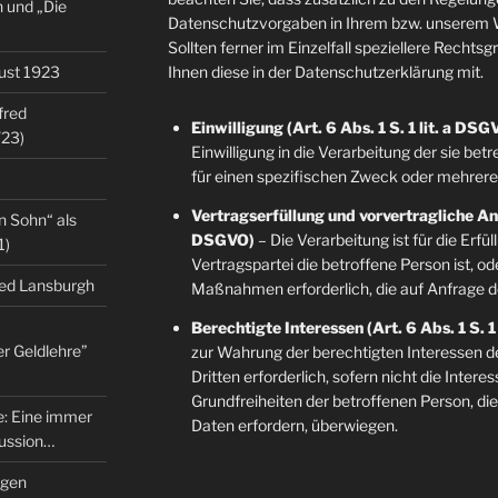
 und „Die
Datenschutzvorgaben in Ihrem bzw. unserem W
Sollten ferner im Einzelfall speziellere Rechts
gust 1923
Ihnen diese in der Datenschutzerklärung mit.
fred
Einwilligung (Art. 6 Abs. 1 S. 1 lit. a DSG
/23)
Einwilligung in die Verarbeitung der sie b
für einen spezifischen Zweck oder mehre
Vertragserfüllung und vorvertragliche Anfr
n Sohn“ als
DSGVO)
– Die Verarbeitung ist für die Erfü
1)
Vertragspartei die betroffene Person ist, o
red Lansburgh
Maßnahmen erforderlich, die auf Anfrage d
Berechtigte Interessen (Art. 6 Abs. 1 S. 1
er Geldlehre”
zur Wahrung der berechtigten Interessen d
Dritten erforderlich, sofern nicht die Inter
Grundfreiheiten der betroffenen Person, d
re: Eine immer
Daten erfordern, überwiegen.
kussion…
ngen