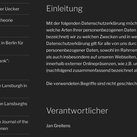
Einleitung
er Uecker
theorie
Mit der folgenden Datenschutzerklärung möcht
welche Arten Ihrer personenbezogenen Daten 
bezeichnet) wir zu welchen Zwecken und in w
in Berlin für
Datenschutzerklärung gilt für alle von uns du
personenbezogener Daten, sowohl im Rahmen 
als auch insbesondere auf unseren Webseiten, 
ank”:
innerhalb externer Onlinepräsenzen, wie z.B. u
(nachfolgend zusammenfassend bezeichnet als
Die verwendeten Begriffe sind nicht geschlech
e Lansburgh in
on Lansburghs
Verantwortlicher
Journal of the
Jan Greitens
enen