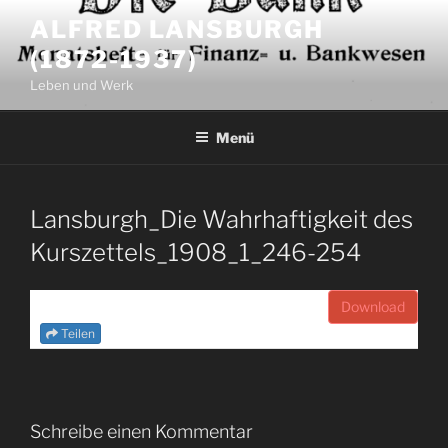
Zum
ALFRED LANSBURGH
Inhalt
(1872-1937)
springen
Leben und Werk
Menü
Lansburgh_Die Wahrhaftigkeit des
Kurszettels_1908_1_246-254
Download
Teilen
Schreibe einen Kommentar