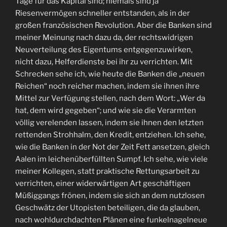
Tage für das Kapital sind; niemals sind ja
Riesenvermögen schneller entstanden, als in der
großen französischen Revolution. Aber die Banken sind
meiner Meinung nach dazu da, der rechtswidrigen
Neuverteilung des Eigentums entgegenzuwirken,
nicht dazu, Helferdienste bei ihr zu verrichten. Mit
Schrecken sehe ich, wie heute die Banken die „neuen
Reichen“ noch reicher machen, indem sie ihnen ihre
Mittel zur Verfügung stellen, nach dem Wort: „Wer da
hat, dem wird gegeben“; und wie sie die Verarmten
völlig verelenden lassen, indem sie ihnen den letzten
rettenden Strohhalm, den Kredit, entziehen. Ich sehe,
wie die Banken in der Not der Zeit Fett ansetzen, gleich
Aalen im leichenüberfüllten Sumpf. Ich sehe, wie viele
meiner Kollegen, statt praktische Rettungsarbeit zu
verrichten, einer widerwärtigen Art geschäftigen
Müßiggangs frönen, indem sie sich an dem nutzlosen
Geschwätz der Utopisten beteiligen, die da glauben,
nach wohldurchdachten Plänen eine funkelnagelneue