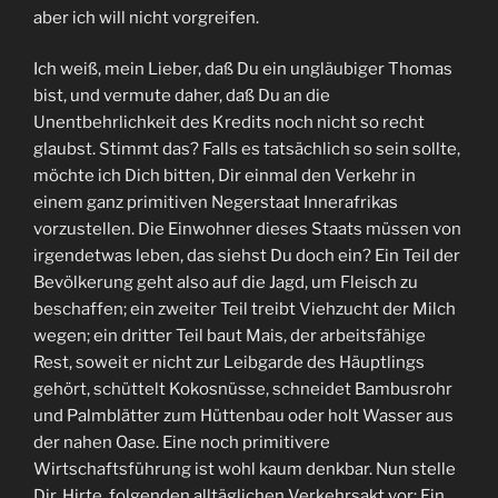
aber ich will nicht vorgreifen.
Ich weiß, mein Lieber, daß Du ein ungläubiger Thomas
bist, und vermute daher, daß Du an die
Unentbehrlichkeit des Kredits noch nicht so recht
glaubst. Stimmt das? Falls es tatsächlich so sein sollte,
möchte ich Dich bitten, Dir einmal den Verkehr in
einem ganz primitiven Negerstaat Innerafrikas
vorzustellen. Die Einwohner dieses Staats müssen von
irgendetwas leben, das siehst Du doch ein? Ein Teil der
Bevölkerung geht also auf die Jagd, um Fleisch zu
beschaffen; ein zweiter Teil treibt Viehzucht der Milch
wegen; ein dritter Teil baut Mais, der arbeitsfähige
Rest, soweit er nicht zur Leibgarde des Häuptlings
gehört, schüttelt Kokosnüsse, schneidet Bambusrohr
und Palmblätter zum Hüttenbau oder holt Wasser aus
der nahen Oase. Eine noch primitivere
Wirtschaftsführung ist wohl kaum denkbar. Nun stelle
Dir, Hirte, folgenden alltäglichen Verkehrsakt vor: Ein