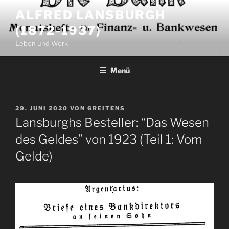
Zum
ALFRED LANSBURGH
Inhalt
(1872-1937)
springen
Leben und Werk
Menü
VERÖFFENTLICHT
29. JUNI 2020
VON
GREITENS
AM
Lansburghs Besteller: “Das Wesen
des Geldes” von 1923 (Teil 1: Vom
Gelde)