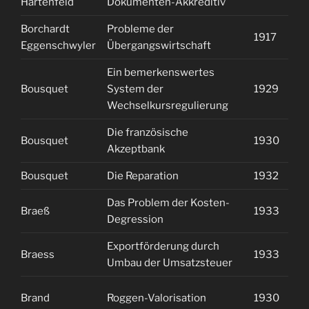
Hartenfeld
Dokumenten-Akkreditiv
Borchardt
Probleme der
1917
2
Eggenschwyler
Übergangswirtschaft
Ein bemerkenswertes
Bousquet
System der
1929
1
Wechselkursregulierung
Die französische
Bousquet
1930
2
Akzeptbank
Bousquet
Die Reparation
1932
1
Das Problem der Kosten-
Braeß
1933
2
Degression
Exportförderung durch
Braess
1933
2
Umbau der Umsatzsteuer
Brand
Roggen-Valorisation
1930
2