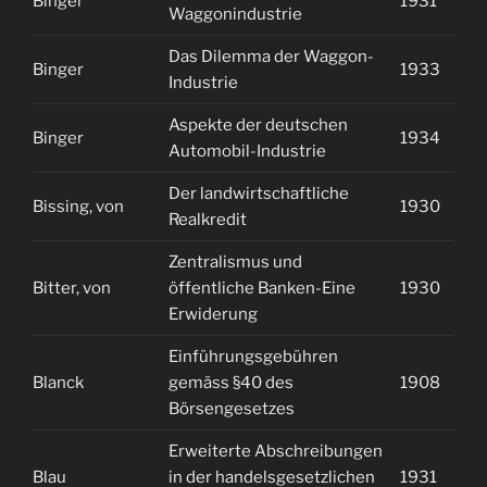
Binger
1931
1
Waggonindustrie
Das Dilemma der Waggon-
Binger
1933
1
Industrie
Aspekte der deutschen
Binger
1934
1
Automobil-Industrie
Der landwirtschaftliche
Bissing, von
1930
2
Realkredit
Zentralismus und
Bitter, von
öffentliche Banken-Eine
1930
2
Erwiderung
Einführungsgebühren
Blanck
gemäss §40 des
1908
2
Börsengesetzes
Erweiterte Abschreibungen
Blau
in der handelsgesetzlichen
1931
1