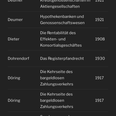
Deumer
Kreditgenossenschaften in
1921
1
Aktiengesellschaften
Hypothekenbanken und
Deumer
1921
2
Genossenschaftswesen
Die Rentabilität des
Dieter
Effekten- und
1908
1
Konsortialsgeschäftes
Dohrendorf
Das Registerpfandrecht
1930
1
Die Kehrseite des
Döring
bargeldlosen
1917
2
Zahlungsverkehrs
Die Kehrseite des
Döring
bargeldlosen
1917
2
Zahlungsverkehrs