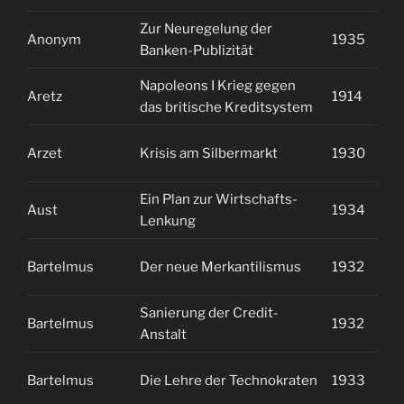
Zur Neuregelung der
Anonym
1935
0
Banken-Publizität
Napoleons I Krieg gegen
Aretz
1914
2
das britische Kreditsystem
Arzet
Krisis am Silbermarkt
1930
1
Ein Plan zur Wirtschafts-
Aust
1934
1
Lenkung
Bartelmus
Der neue Merkantilismus
1932
2
Sanierung der Credit-
Bartelmus
1932
2
Anstalt
Bartelmus
Die Lehre der Technokraten
1933
1