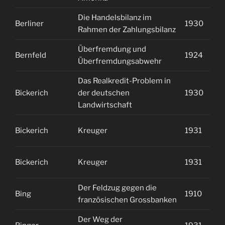
Die Handelsbilanz im
Berliner
1930
2
Rahmen der Zahlungsbilanz
Überfremdung und
Bernfeld
1924
2
Überfremdungsabwehr
Das Realkredit-Problem in
Bickerich
der deutschen
1930
1
Landwirtschaft
Bickerich
Kreuger
1931
1
Bickerich
Kreuger
1931
1
Der Feldzug gegen die
Bing
1910
1
französischen Grossbanken
Der Weg der