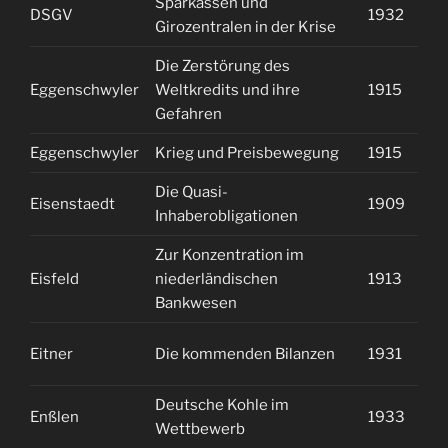
Sparkassen und
DSGV
1932
1
Girozentralen in der Krise
Die Zerstörung des
Eggenschwyler
Weltkredits und ihre
1915
1
Gefahren
Eggenschwyler
Krieg und Preisbewegung
1915
1
Die Quasi-
Eisenstaedt
1909
1
Inhaberobligationen
Zur Konzentration im
Eisfeld
niederländischen
1913
2
Bankwesen
Eitner
Die kommenden Bilanzen
1931
2
Deutsche Kohle im
Enßlen
1933
2
Wettbewerb