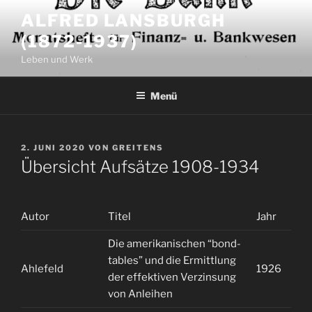
Zum
ALFRED LANSBURGH
Inhalt
(1872-1937)
springen
Leben und Werk
Menü
VERÖFFENTLICHT
2. JUNI 2020
VON
GREITENS
AM
Übersicht Aufsätze 1908-1934
Autor
Titel
Jahr
Hal
Die amerikanischen “bond-
tables” und die Ermittlung
Ahlefeld
1926
2
der effektiven Verzinsung
von Anleihen