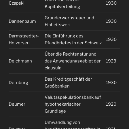
Czapski
1930
1
Kapitalverteilung
Grunderwerbsteuer und
Dannenbaum
1930
2
Einheitswert
Darmstaedter-
Die Einführung des
1930
2
Helversen
Pfandbriefes in der Schweiz
Über die Rechtsnatur und
Deichmann
das Anwendungsgebiet der
1923
1
clausula
Das Kreditgeschäft der
Dernburg
1930
2
Großbanken
Valutaspekulationsbank auf
Deumer
hypothekarischer
1920
1
Grundlage
Umwandlung von