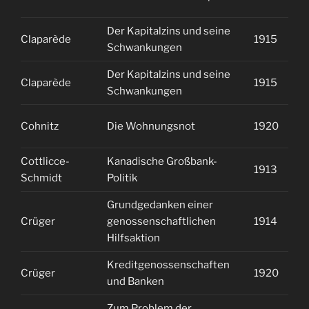
Der Kapitalzins und seine
Claparède
1915
2
Schwankungen
Der Kapitalzins und seine
Claparède
1915
2
Schwankungen
Cohnitz
Die Wohnungsnot
1920
1
Cottlicce-
Kanadische Großbank-
1913
1
Schmidt
Politik
Grundgedanken einer
Crüger
genossenschaftlichen
1914
2
Hilfsaktion
Kreditgenossenschaften
Crüger
1920
1
und Banken
Zum Problem der