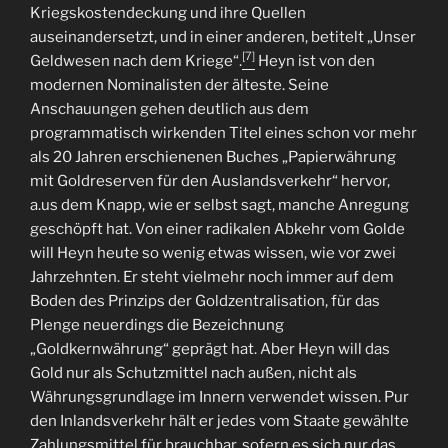
Kriegskostendeckung und ihre Quellen
auseinandersetzt, und in einer anderen, betitelt „Unser
[7]
Geldwesen nach dem Kriege“.
Heyn ist von den
modernen Nominalisten der älteste. Seine
Anschauungen gehen deutlich aus dem
programmatisch wirkenden Titel eines schon vor mehr
als 20 Jahren erschienenen Buches „Papierwährung
mit Goldreserven für den Auslandsverkehr“ hervor,
a.us dem Knapp, wie er selbst sagt, manche Anregung
geschöpft hat. Von einer radikalen Abkehr vom Golde
will Heyn heute so wenig etwas wissen, wie vor zwei
Jahrzehnten. Er steht vielmehr noch immer auf dem
Boden des Prinzips der Goldzentralisation, für das
Plenge neuerdings die Bezeichnung
„Goldkernwährung“ geprägt hat. Aber Heyn will das
Gold nur als Schutzmittel nach außen, nicht als
Währungsgrundlage im Innern verwendet wissen. Pur
den Inlandsverkehr hält er jedes vom Staate gewählte
Zahlungsmittel für brauchbar, sofern es sich nur das