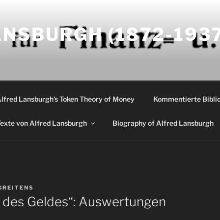
NSBURGH (1872-1937
Alfred Lansburgh’s Token Theory of Money
Kommentierte Biblio
exte von Alfred Lansburgh
Biography of Alfred Lansburgh
GREITENS
 des Geldes“: Auswertungen