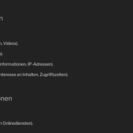
n
, Videos).
).
nformationen, IP-Adressen).
eresse an Inhalten, Zugriffszeiten).
onen
 Onlinediensten).