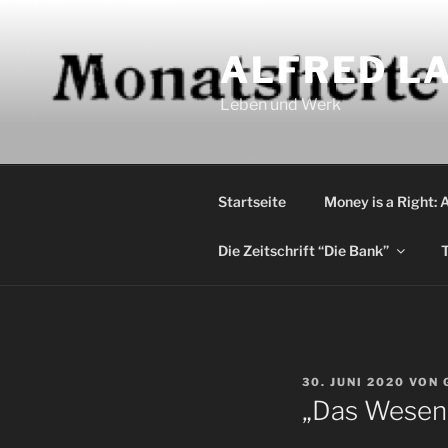
Zum
Inhalt
ALFRED LA
springen
Leben und Werk
Startseite
Money is a Right: 
Die Zeitschrift “Die Bank”
T
VERÖFFENTLICHT
30. JUNI 2020
VON
AM
„Das Wesen