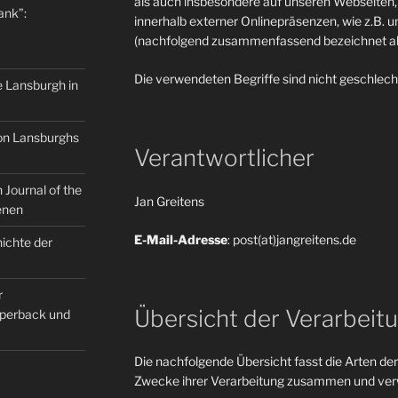
als auch insbesondere auf unseren Webseiten, 
ank”:
innerhalb externer Onlinepräsenzen, wie z.B. u
(nachfolgend zusammenfassend bezeichnet als
Die verwendeten Begriffe sind nicht geschlech
e Lansburgh in
on Lansburghs
Verantwortlicher
Journal of the
Jan Greitens
enen
E-Mail-Adresse
: post(at)jangreitens.de
ichte der
r
Übersicht der Verarbeit
Paperback und
Die nachfolgende Übersicht fasst die Arten der
Zwecke ihrer Verarbeitung zusammen und verw