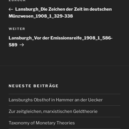
Vorheriger
ZURÜCK
Beitrag
Lansburgh_Die Zeichen der Zeit im deutschen
Münzwesen_1908_1_329-338
Nächster
WEITER
Beitrag
Lansburgh_Vor der Emissionsreife_1908_1_586-
589
NEUESTE BEITRÄGE
Lansburghs Obsthof in Hammer an der Uecker
Zur zeitgleichen, marxistischen Geldtheorie
Taxonomy of Monetary Theories