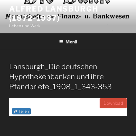
Zum
ALFRED LANSBURGH
Inhalt
(1872-1937)
springen
Leben und Werk
Menü
Lansburgh_Die deutschen
Hypothekenbanken und ihre
Pfandbriefe_1908_1_343-353
Download
Teilen