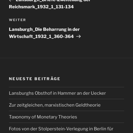
Reichsmark_1932_1_131-134
Nächster
WEITER
Beitrag
Lansburgh_Die Beharrung in der
Wirtschaft_1932_1_360-364
NEUESTE BEITRÄGE
Lansburghs Obsthof in Hammer an der Uecker
Zur zeitgleichen, marxistischen Geldtheorie
Taxonomy of Monetary Theories
Fotos von der Stolperstein-Verlegung in Berlin für