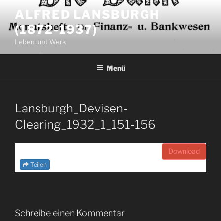
Zum
ALFRED LANSBURGH
Inhalt
(1872-1937)
springen
Leben und Werk
Menü
Lansburgh_Devisen-
Clearing_1932_1_151-156
Download
Teilen
Schreibe einen Kommentar