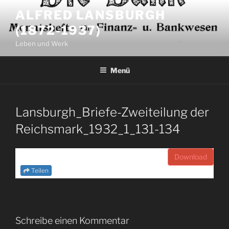
Zum
ALFRED LANSBURGH
Inhalt
(1872-1937)
springen
Leben und Werk
Menü
Lansburgh_Briefe-Zweiteilung der
Reichsmark_1932_1_131-134
Download
Teilen
Schreibe einen Kommentar