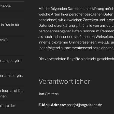
theorie
Mit der folgenden Datenschutzerklärung möcht
welche Arten Ihrer personenbezogenen Daten 
bezeichnet) wir zu welchen Zwecken und in w
in Berlin für
Datenschutzerklärung gilt für alle von uns du
personenbezogener Daten, sowohl im Rahmen 
als auch insbesondere auf unseren Webseiten, 
ank”:
innerhalb externer Onlinepräsenzen, wie z.B. u
(nachfolgend zusammenfassend bezeichnet als
Die verwendeten Begriffe sind nicht geschlech
e Lansburgh in
on Lansburghs
Verantwortlicher
Journal of the
Jan Greitens
enen
E-Mail-Adresse
: post(at)jangreitens.de
ichte der