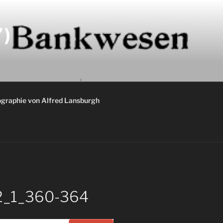
)
graphie von Alfred Lansburgh
32_1_360-364