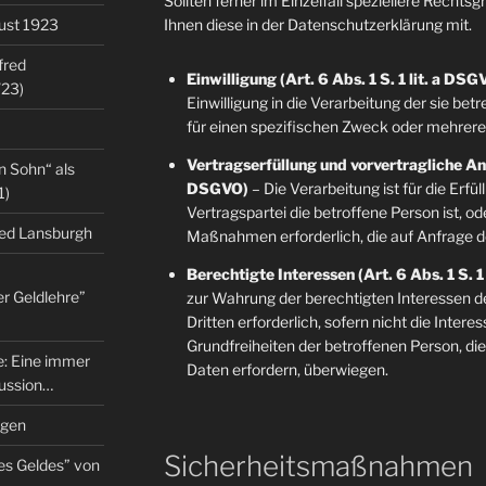
Sollten ferner im Einzelfall speziellere Rechts
gust 1923
Ihnen diese in der Datenschutzerklärung mit.
fred
Einwilligung (Art. 6 Abs. 1 S. 1 lit. a DSG
/23)
Einwilligung in die Verarbeitung der sie b
für einen spezifischen Zweck oder mehre
Vertragserfüllung und vorvertragliche Anfr
n Sohn“ als
DSGVO)
– Die Verarbeitung ist für die Erfü
1)
Vertragspartei die betroffene Person ist, o
red Lansburgh
Maßnahmen erforderlich, die auf Anfrage d
Berechtigte Interessen (Art. 6 Abs. 1 S. 1
er Geldlehre”
zur Wahrung der berechtigten Interessen d
Dritten erforderlich, sofern nicht die Inter
Grundfreiheiten der betroffenen Person, d
re: Eine immer
Daten erfordern, überwiegen.
kussion…
ngen
Sicherheitsmaßnahmen
es Geldes” von