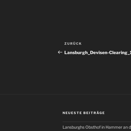
Beitragsnavigation
Vorheriger
ZURÜCK
Beitrag
Lansburgh_Devisen-Clearing_
NEUESTE BEITRÄGE
Lansburghs Obsthof in Hammer an d