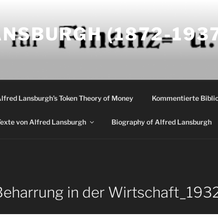
NSBURGH (1872-1937
Alfred Lansburgh’s Token Theory of Money
Kommentierte Biblio
exte von Alfred Lansburgh
Biography of Alfred Lansburgh
Beharrung in der Wirtschaft_19