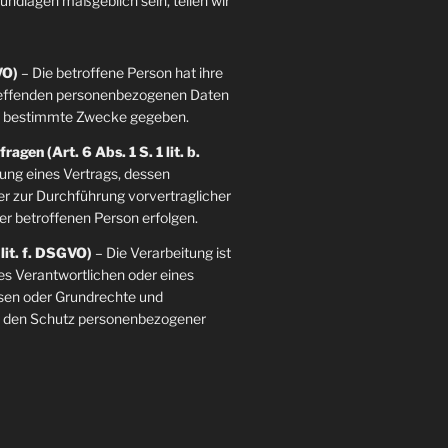
grundlagen maßgeblich sein, teilen wir
VO)
– Die betroffene Person hat ihre
etreffenden personenbezogenen Daten
re bestimmte Zwecke gegeben.
agen (Art. 6 Abs. 1 S. 1 lit. b.
llung eines Vertrags, dessen
der zur Durchführung vorvertraglicher
er betroffenen Person erfolgen.
 lit. f. DSGVO)
– Die Verarbeitung ist
es Verantwortlichen oder eines
essen oder Grundrechte und
ie den Schutz personenbezogener