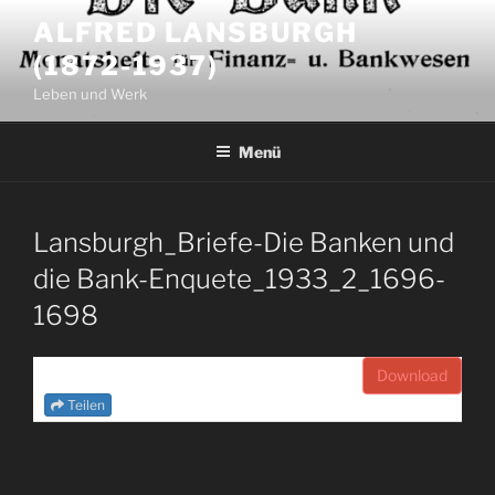
Zum
ALFRED LANSBURGH
Inhalt
(1872-1937)
springen
Leben und Werk
Menü
Lansburgh_Briefe-Die Banken und
die Bank-Enquete_1933_2_1696-
1698
Download
Teilen