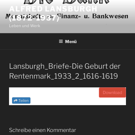
Zum
ALFRED LANSBURGH
Inhalt
(1872-1937)
springen
Leben und Werk
Menü
Lansburgh_Briefe-Die Geburt der
Rentenmark_1933_2_1616-1619
Download
Teilen
Schreibe einen Kommentar