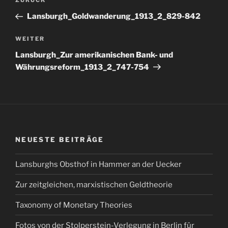
Vorheriger
ZURÜCK
Beitrag
Lansburgh_Goldwanderung_1913_2_829-842
Nächster
WEITER
Beitrag
Lansburgh_Zur amerikanischen Bank- und
Währungsreform_1913_2_747-754
NEUESTE BEITRÄGE
Lansburghs Obsthof in Hammer an der Uecker
Zur zeitgleichen, marxistischen Geldtheorie
Taxonomy of Monetary Theories
Fotos von der Stolperstein-Verlegung in Berlin für