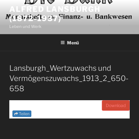
Zum
ALFRED LANSBURGH
Inhalt
(1872-1937)
springen
Leben und Werk
Menü
Lansburgh_Wertzuwachs und
Vermögenszuwachs_1913_2_650-
658
Download
Teilen