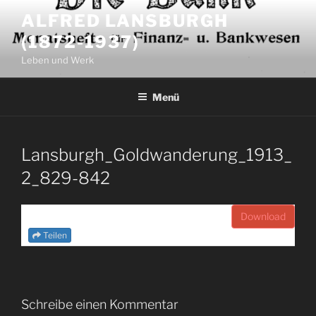
Zum
ALFRED LANSBURGH
Inhalt
(1872-1937)
springen
Leben und Werk
Menü
Lansburgh_Goldwanderung_1913_
2_829-842
Download
Teilen
Schreibe einen Kommentar