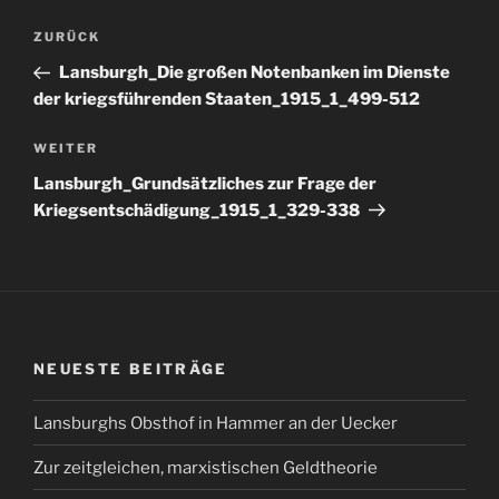
Beitragsnavigation
Vorheriger
ZURÜCK
Beitrag
Lansburgh_Die großen Notenbanken im Dienste
der kriegsführenden Staaten_1915_1_499-512
Nächster
WEITER
Beitrag
Lansburgh_Grundsätzliches zur Frage der
Kriegsentschädigung_1915_1_329-338
NEUESTE BEITRÄGE
Lansburghs Obsthof in Hammer an der Uecker
Zur zeitgleichen, marxistischen Geldtheorie