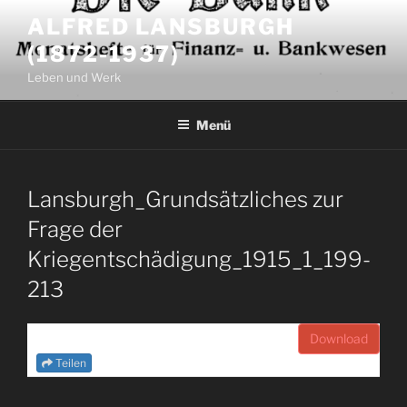
Zum
ALFRED LANSBURGH
Inhalt
(1872-1937)
springen
Leben und Werk
Menü
Lansburgh_Grundsätzliches zur
Frage der
Kriegentschädigung_1915_1_199-
213
Download
Teilen