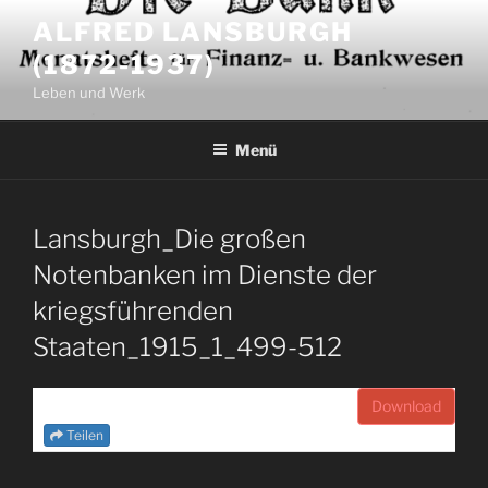
Zum
ALFRED LANSBURGH
Inhalt
(1872-1937)
springen
Leben und Werk
Menü
Lansburgh_Die großen
Notenbanken im Dienste der
kriegsführenden
Staaten_1915_1_499-512
Download
Teilen