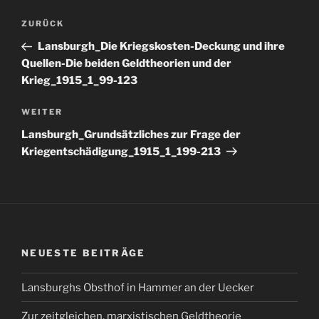
Beitragsnavigation
Vorheriger
ZURÜCK
Beitrag
Lansburgh_Die Kriegskosten-Deckung und ihre
Quellen-Die beiden Geldtheorien und der
Krieg_1915_1_99-123
Nächster
WEITER
Beitrag
Lansburgh_Grundsätzliches zur Frage der
Kriegentschädigung_1915_1_199-213
NEUESTE BEITRÄGE
Lansburghs Obsthof in Hammer an der Uecker
Zur zeitgleichen, marxistischen Geldtheorie