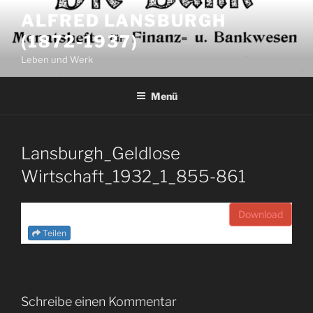
Zum
ALFRED LANSBURGH
Inhalt
(1872-1937)
springen
Leben und Werk
Menü
Lansburgh_Geldlose
Wirtschaft_1932_1_855-861
Download
Teilen
Schreibe einen Kommentar