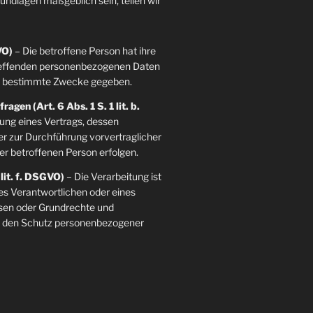
grundlagen maßgeblich sein, teilen wir
VO)
– Die betroffene Person hat ihre
etreffenden personenbezogenen Daten
re bestimmte Zwecke gegeben.
agen (Art. 6 Abs. 1 S. 1 lit. b.
llung eines Vertrags, dessen
der zur Durchführung vorvertraglicher
er betroffenen Person erfolgen.
 lit. f. DSGVO)
– Die Verarbeitung ist
es Verantwortlichen oder eines
essen oder Grundrechte und
ie den Schutz personenbezogener