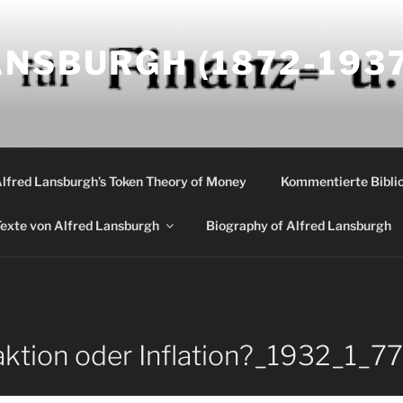
NSBURGH (1872-1937
Alfred Lansburgh’s Token Theory of Money
Kommentierte Biblio
exte von Alfred Lansburgh
Biography of Alfred Lansburgh
ktion oder Inflation?_1932_1_7