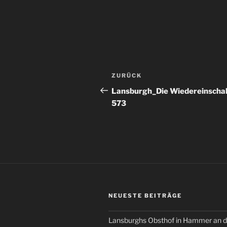
Beitragsnavigation
Vorheriger
ZURÜCK
Beitrag
Lansburgh_Die Wiedereinscha
573
NEUESTE BEITRÄGE
Lansburghs Obsthof in Hammer an d