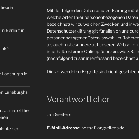
theorie
Mit der folgenden Datenschutzerklärung möcht
welche Arten Ihrer personenbezogenen Daten 
bezeichnet) wir zu welchen Zwecken und in w
in Berlin für
Datenschutzerklärung gilt für alle von uns du
personenbezogener Daten, sowohl im Rahmen 
als auch insbesondere auf unseren Webseiten, 
ank”:
innerhalb externer Onlinepräsenzen, wie z.B. u
(nachfolgend zusammenfassend bezeichnet als
Die verwendeten Begriffe sind nicht geschlech
e Lansburgh in
on Lansburghs
Verantwortlicher
Journal of the
Jan Greitens
enen
E-Mail-Adresse
: post(at)jangreitens.de
ichte der