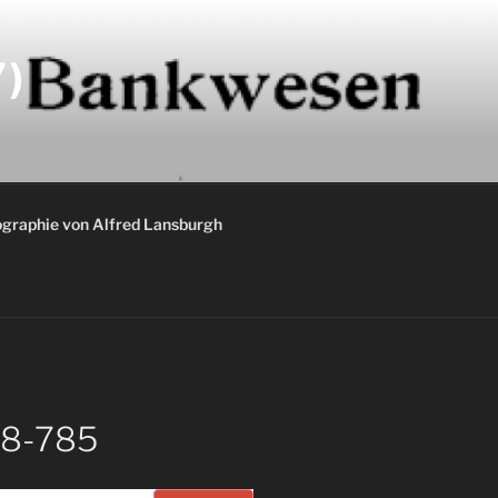
)
graphie von Alfred Lansburgh
78-785