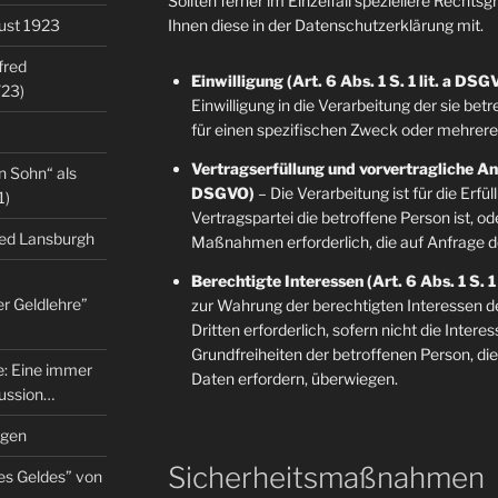
Sollten ferner im Einzelfall speziellere Rechts
gust 1923
Ihnen diese in der Datenschutzerklärung mit.
fred
Einwilligung (Art. 6 Abs. 1 S. 1 lit. a DSG
/23)
Einwilligung in die Verarbeitung der sie b
für einen spezifischen Zweck oder mehre
Vertragserfüllung und vorvertragliche Anfr
n Sohn“ als
DSGVO)
– Die Verarbeitung ist für die Erfü
1)
Vertragspartei die betroffene Person ist, o
red Lansburgh
Maßnahmen erforderlich, die auf Anfrage d
Berechtigte Interessen (Art. 6 Abs. 1 S. 1
er Geldlehre”
zur Wahrung der berechtigten Interessen d
Dritten erforderlich, sofern nicht die Inter
Grundfreiheiten der betroffenen Person, d
re: Eine immer
Daten erfordern, überwiegen.
kussion…
ngen
Sicherheitsmaßnahmen
es Geldes” von