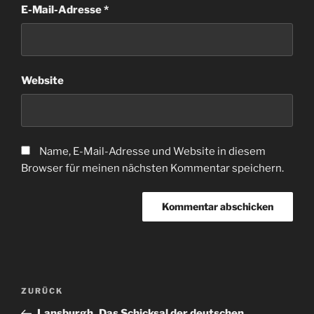
E-Mail-Adresse
*
Website
Name, E-Mail-Adresse und Website in diesem
Browser für meinen nächsten Kommentar speichern.
Beitragsnavigation
Vorheriger
ZURÜCK
Beitrag
Lansburgh_Das Schicksal der deutschen