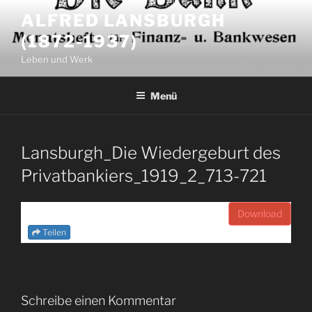
Zum
ALFRED LANSBURGH
Inhalt
(1872-1937)
springen
Leben und Werk
Menü
Lansburgh_Die Wiedergeburt des
Privatbankiers_1919_2_713-721
Download
Teilen
Schreibe einen Kommentar