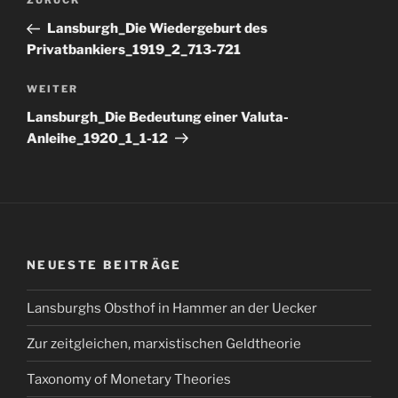
Vorheriger
ZURÜCK
Beitrag
Lansburgh_Die Wiedergeburt des
Privatbankiers_1919_2_713-721
Nächster
WEITER
Beitrag
Lansburgh_Die Bedeutung einer Valuta-
Anleihe_1920_1_1-12
NEUESTE BEITRÄGE
Lansburghs Obsthof in Hammer an der Uecker
Zur zeitgleichen, marxistischen Geldtheorie
Taxonomy of Monetary Theories