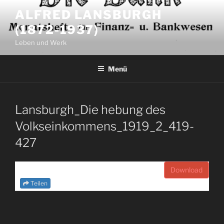
Zum
ALFRED LANSBURGH
Inhalt
(1872-1937)
springen
Leben und Werk
Menü
Lansburgh_Die hebung des
Volkseinkommens_1919_2_419-
427
Download
Teilen