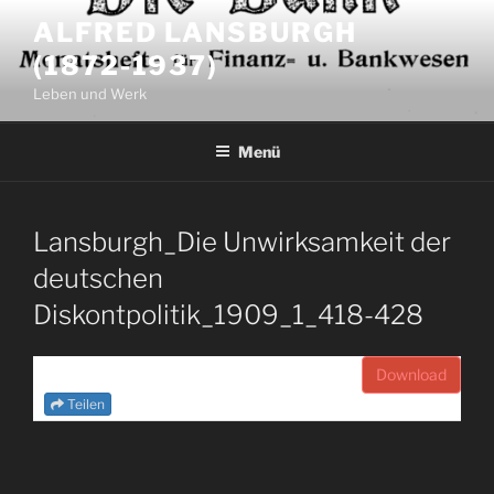
Zum
ALFRED LANSBURGH
Inhalt
(1872-1937)
springen
Leben und Werk
Menü
Lansburgh_Die Unwirksamkeit der
deutschen
Diskontpolitik_1909_1_418-428
Download
Teilen