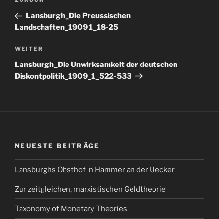
Vorheriger
ZURÜCK
Beitrag
Lansburgh_Die Preussischen
Landschaften_1909 1_18-25
Nächster
WEITER
Beitrag
Lansburgh_Die Unwirksamkeit der deutschen
Diskontpolitik_1909_1_522-533
NEUESTE BEITRÄGE
Lansburghs Obsthof in Hammer an der Uecker
Zur zeitgleichen, marxistischen Geldtheorie
Taxonomy of Monetary Theories