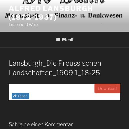
Zum
ALFRED LANSBURGH
Inhalt
(1872-1937)
springen
Leben und Werk
Menü
Lansburgh_Die Preussischen
Landschaften_1909 1_18-25
Download
Teilen
Schreibe einen Kommentar