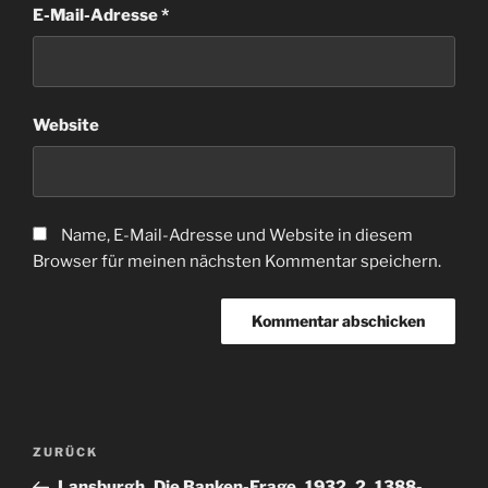
E-Mail-Adresse
*
Website
Name, E-Mail-Adresse und Website in diesem
Browser für meinen nächsten Kommentar speichern.
Beitragsnavigation
Vorheriger
ZURÜCK
Beitrag
Lansburgh_Die Banken-Frage_1932_2_1388-