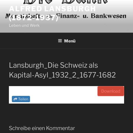
Zum
ALFRED LANSBURGH
Inhalt
(1872-1937)
springen
Leben und Werk
Menü
Lansburgh_Die Schweiz als
Kapital-Asyl_1932_2_1677-1682
Download
Teilen
Schreibe einen Kommentar