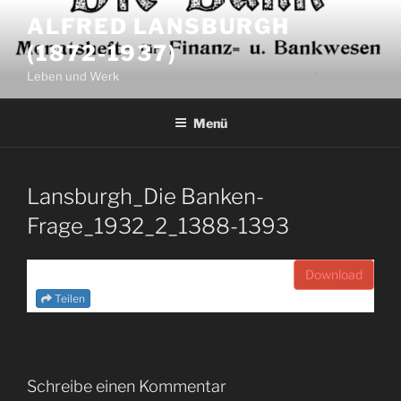
Zum
ALFRED LANSBURGH
Inhalt
(1872-1937)
springen
Leben und Werk
Menü
Lansburgh_Die Banken-
Frage_1932_2_1388-1393
Download
Teilen
Schreibe einen Kommentar