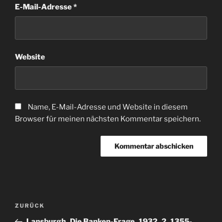
E-Mail-Adresse
*
Website
Name, E-Mail-Adresse und Website in diesem
Browser für meinen nächsten Kommentar speichern.
Beitragsnavigation
Vorheriger
ZURÜCK
Beitrag
Lansburgh_Die Banken-Frage_1932_2_1355-