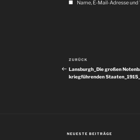
Name, E-Mail-Adresse und 
Beitragsnavigation
Vorheriger
ZURÜCK
Beitrag
Lansburgh_Die großen Notenba
kriegführenden Staaten_1915
NEUESTE BEITRÄGE