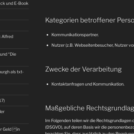
back und E-Book
Kategorien betroffener Pers
Kommunikationspartner.
 Alfred
Nutzer (z.B. Webseitenbesucher, Nutzer von
 und “Die
Zwecke der Verarbeitung
rgh als txt-
Kontaktanfragen und Kommunikation.
17)
Maßgebliche Rechtsgrundla
der
Im Folgenden teilen wir die Rechtsgrundlage
(DSGVO), auf deren Basis wir die personenbezo
er Geld in
beachten Sie, dass zusätzlich zu den Regelun