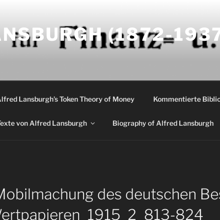
NSBURGH (1872-1937
Alfred Lansburgh’s Token Theory of Money
Kommentierte Biblio
exte von Alfred Lansburgh
Biography of Alfred Lansburgh
Mobilmachung des deutschen Bes
Wertpapieren_1915_2_813-824