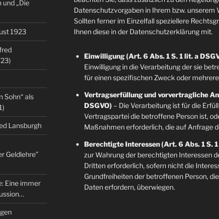
 und „Die
Datenschutzvorgaben in Ihrem bzw. unserem W
Sollten ferner im Einzelfall speziellere Rechts
gust 1923
Ihnen diese in der Datenschutzerklärung mit.
fred
Einwilligung (Art. 6 Abs. 1 S. 1 lit. a DSG
/23)
Einwilligung in die Verarbeitung der sie b
für einen spezifischen Zweck oder mehre
Vertragserfüllung und vorvertragliche Anfr
n Sohn“ als
DSGVO)
– Die Verarbeitung ist für die Erfü
1)
Vertragspartei die betroffene Person ist, o
red Lansburgh
Maßnahmen erforderlich, die auf Anfrage d
Berechtigte Interessen (Art. 6 Abs. 1 S. 1
er Geldlehre”
zur Wahrung der berechtigten Interessen d
Dritten erforderlich, sofern nicht die Inter
Grundfreiheiten der betroffenen Person, d
re: Eine immer
Daten erfordern, überwiegen.
kussion…
ngen