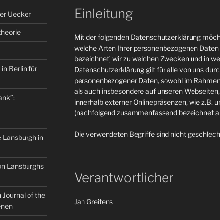
Einleitung
er Uecker
theorie
Mit der folgenden Datenschutzerklärung möcht
welche Arten Ihrer personenbezogenen Daten 
bezeichnet) wir zu welchen Zwecken und in w
in Berlin für
Datenschutzerklärung gilt für alle von uns du
personenbezogener Daten, sowohl im Rahmen 
als auch insbesondere auf unseren Webseiten, 
ank”:
innerhalb externer Onlinepräsenzen, wie z.B. u
(nachfolgend zusammenfassend bezeichnet als
Die verwendeten Begriffe sind nicht geschlech
e Lansburgh in
on Lansburghs
Verantwortlicher
Journal of the
Jan Greitens
enen