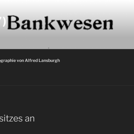
)
graphie von Alfred Lansburgh
itzes an