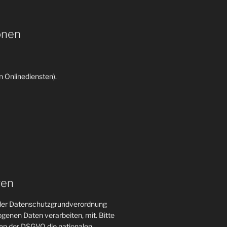
onen
 Onlinediensten).
gen
n der Datenschutzgrundverordnung
genen Daten verarbeiten, mit. Bitte
gen der DSGVO die nationalen