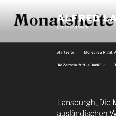
Zum
Inhalt
ALFRED LA
springen
Leben und Werk
Startseite
Money is a Right: 
Die Zeitschrift “Die Bank”
T
Lansburgh_Die 
ausländischen 