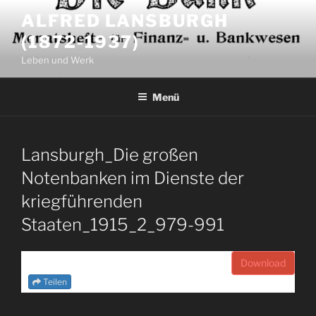
Zum
ALFRED LANSBURGH
Inhalt
(1872-1937)
springen
Leben und Werk
Menü
Lansburgh_Die großen
Notenbanken im Dienste der
kriegführenden
Staaten_1915_2_979-991
Download
Teilen