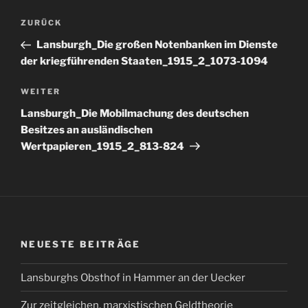
Beitragsnavigation
Vorheriger
ZURÜCK
Beitrag
Lansburgh_Die großen Notenbanken im Dienste
der kriegführenden Staaten_1915_2_1073-1094
Nächster
WEITER
Beitrag
Lansburgh_Die Mobilmachung des deutschen
Besitzes an ausländischen
Wertpapieren_1915_2_813-824
NEUESTE BEITRÄGE
Lansburghs Obsthof in Hammer an der Uecker
Zur zeitgleichen, marxistischen Geldtheorie