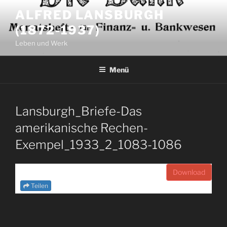
Zum
ALFRED LANSBURGH
Inhalt
(1872-1937)
springen
Leben und Werk
Menü
Lansburgh_Briefe-Das
amerikanische Rechen-
Exempel_1933_2_1083-1086
Download
Teilen