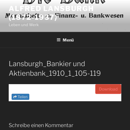
Zum
ALFRED LANSBURGH
Inhalt
(1872-1937)
springen
Leben und Werk
Menü
Lansburgh_Bankier und
Aktienbank_1910_1_105-119
Download
Teilen
Schreibe einen Kommentar