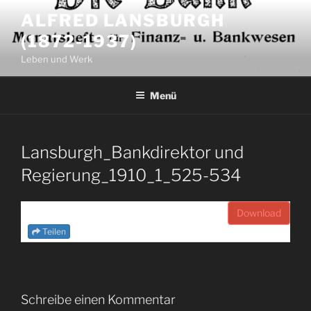
Zum
ALFRED LANSBURGH
Inhalt
(1872-1937)
springen
Leben und Werk
Menü
Lansburgh_Bankdirektor und
Regierung_1910_1_525-534
Download
Teilen
Schreibe einen Kommentar