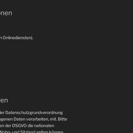
onen
 Onlinediensten).
gen
n der Datenschutzgrundverordnung
genen Daten verarbeiten, mit. Bitte
gen der DSGVO die nationalen
ohn- und Sitzland gelten können.