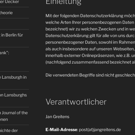
Einleitung
er Uecker
theorie
Mit der folgenden Datenschutzerklärung möcht
welche Arten Ihrer personenbezogenen Daten 
bezeichnet) wir zu welchen Zwecken und in w
in Berlin für
Datenschutzerklärung gilt für alle von uns du
personenbezogener Daten, sowohl im Rahmen 
als auch insbesondere auf unseren Webseiten, 
ank”:
innerhalb externer Onlinepräsenzen, wie z.B. u
(nachfolgend zusammenfassend bezeichnet als
Die verwendeten Begriffe sind nicht geschlech
e Lansburgh in
on Lansburghs
Verantwortlicher
Journal of the
Jan Greitens
enen
E-Mail-Adresse
: post(at)jangreitens.de
ichte der