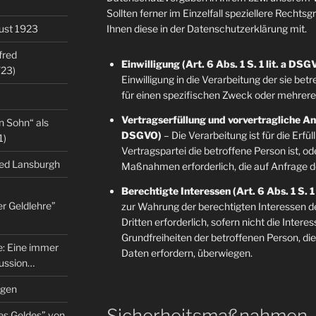
Sollten ferner im Einzelfall speziellere Rechts
gust 1923
Ihnen diese in der Datenschutzerklärung mit.
fred
Einwilligung (Art. 6 Abs. 1 S. 1 lit. a DSG
/23)
Einwilligung in die Verarbeitung der sie b
für einen spezifischen Zweck oder mehre
Vertragserfüllung und vorvertragliche Anfr
n Sohn“ als
DSGVO)
– Die Verarbeitung ist für die Erfü
1)
Vertragspartei die betroffene Person ist, o
red Lansburgh
Maßnahmen erforderlich, die auf Anfrage d
Berechtigte Interessen (Art. 6 Abs. 1 S. 1
er Geldlehre”
zur Wahrung der berechtigten Interessen d
Dritten erforderlich, sofern nicht die Inter
Grundfreiheiten der betroffenen Person, d
re: Eine immer
Daten erfordern, überwiegen.
kussion…
ngen
Sicherheitsmaßnahmen
es Geldes” von