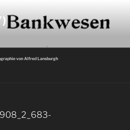
)
graphie von Alfred Lansburgh
_1908_2_683-