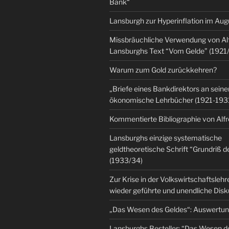
Bank“
Lansburgh zur Hyperinflation im Au
Missbräuchliche Verwendung von Al
Lansburghs Text “Vom Gelde” (1921
Warum zum Gold zurückkehren?
„Briefe eines Bankdirektors an seine
ökonomische Lehrbücher (1921-193
Kommentierte Bibliographie von Alf
Lansburghs einzige systematische
geldtheoretische Schrift “Grundriß d
(1933/34)
Zur Krise in der Volkswirtschaftsleh
wieder geführte und unendliche Dis
„Das Wesen des Geldes“: Auswertu
Lansburghs Besteller: “Das Wesen d