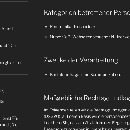
Kategorien betroffener Pers
Kommunikationspartner.
 Alfred
Nutzer (z.B. Webseitenbesucher, Nutzer von
 und “Die
Zwecke der Verarbeitung
rgh als txt-
Kontaktanfragen und Kommunikation.
17)
Maßgebliche Rechtsgrundla
der
Im Folgenden teilen wir die Rechtsgrundlage
(DSGVO), auf deren Basis wir die personenbezo
er Geld in
beachten Sie, dass zusätzlich zu den Regelun
 und „Die
Datenschutzvorgaben in Ihrem bzw. unserem W