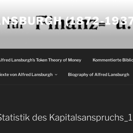
NSBURGH (1872-1937
Alfred Lansburgh’s Token Theory of Money
Kommentierte Biblio
exte von Alfred Lansburgh
Biography of Alfred Lansburgh
tatistik des Kapitalsanspruchs