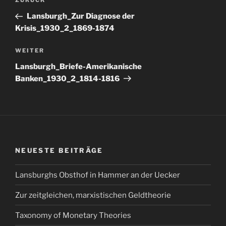
Vorheriger
ZURÜCK
Beitrag
Lansburgh_Zur Diagnose der
Krisis_1930_2_1869-1874
Nächster
WEITER
Beitrag
Lansburgh_Briefe-Amerikanische
Banken_1930_2_1814-1816
NEUESTE BEITRÄGE
Lansburghs Obsthof in Hammer an der Uecker
Zur zeitgleichen, marxistischen Geldtheorie
Taxonomy of Monetary Theories