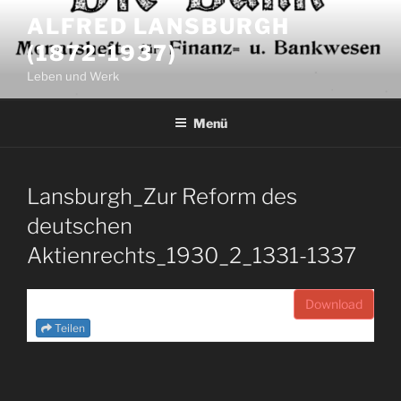
Zum
ALFRED LANSBURGH
Inhalt
(1872-1937)
springen
Leben und Werk
Menü
Lansburgh_Zur Reform des
deutschen
Aktienrechts_1930_2_1331-1337
Download
Teilen