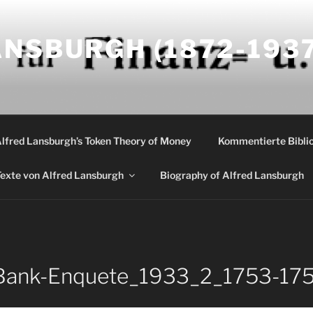
NSBURGH (1872-1937
Alfred Lansburgh’s Token Theory of Money
Kommentierte Biblio
exte von Alfred Lansburgh
Biography of Alfred Lansburgh
Bank-Enquete_1933_2_1753-17