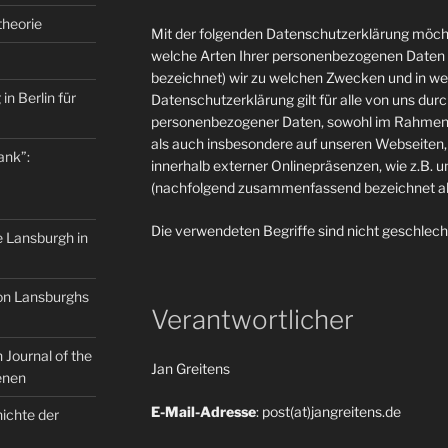
theorie
Mit der folgenden Datenschutzerklärung möcht
welche Arten Ihrer personenbezogenen Daten 
bezeichnet) wir zu welchen Zwecken und in w
in Berlin für
Datenschutzerklärung gilt für alle von uns du
personenbezogener Daten, sowohl im Rahmen 
als auch insbesondere auf unseren Webseiten, 
ank”:
innerhalb externer Onlinepräsenzen, wie z.B. u
(nachfolgend zusammenfassend bezeichnet als
Die verwendeten Begriffe sind nicht geschlech
e Lansburgh in
on Lansburghs
Verantwortlicher
Journal of the
Jan Greitens
enen
E-Mail-Adresse
: post(at)jangreitens.de
ichte der