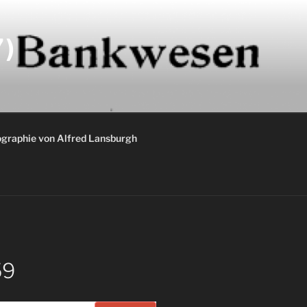
)
graphie von Alfred Lansburgh
59