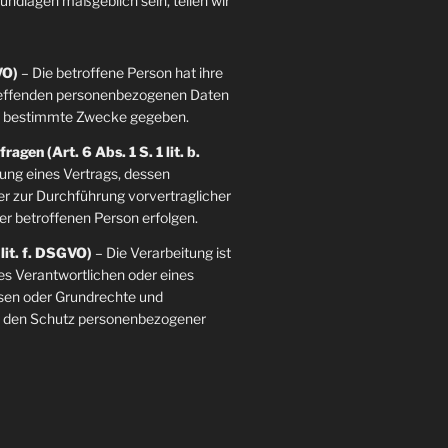
grundlagen maßgeblich sein, teilen wir
VO)
– Die betroffene Person hat ihre
etreffenden personenbezogenen Daten
re bestimmte Zwecke gegeben.
agen (Art. 6 Abs. 1 S. 1 lit. b.
llung eines Vertrags, dessen
der zur Durchführung vorvertraglicher
er betroffenen Person erfolgen.
 lit. f. DSGVO)
– Die Verarbeitung ist
es Verantwortlichen oder eines
essen oder Grundrechte und
ie den Schutz personenbezogener