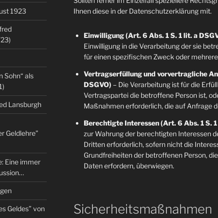
Sollten ferner im Einzelfall speziellere Rechts
gust 1923
Ihnen diese in der Datenschutzerklärung mit.
fred
Einwilligung (Art. 6 Abs. 1 S. 1 lit. a DSG
/23)
Einwilligung in die Verarbeitung der sie b
für einen spezifischen Zweck oder mehre
Vertragserfüllung und vorvertragliche Anfr
n Sohn“ als
DSGVO)
– Die Verarbeitung ist für die Erfü
1)
Vertragspartei die betroffene Person ist, o
red Lansburgh
Maßnahmen erforderlich, die auf Anfrage d
Berechtigte Interessen (Art. 6 Abs. 1 S. 1
er Geldlehre”
zur Wahrung der berechtigten Interessen d
Dritten erforderlich, sofern nicht die Inter
Grundfreiheiten der betroffenen Person, d
re: Eine immer
Daten erfordern, überwiegen.
kussion…
ngen
Sicherheitsmaßnahmen
es Geldes” von