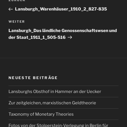
Vorheriger
ZURÜCK
Beitrag
Lansburgh_Warenhäuser_1910_2_827-835
Nächster
WEITER
Beitrag
Lansburgh_Das ländliche Genossenschaftswsen und
der Staat_1911_1_505-516
NEUESTE BEITRÄGE
Lansburghs Obsthof in Hammer an der Uecker
Zur zeitgleichen, marxistischen Geldtheorie
Taxonomy of Monetary Theories
Fotos von der Stolperstein-Verlegung in Berlin für