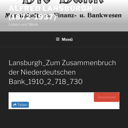
Zum
ALFRED LANSBURGH
Inhalt
(1872-1937)
springen
Leben und Werk
Menü
Lansburgh_Zum Zusammenbruch
der Niederdeutschen
Bank_1910_2_718_730
Download
Teilen