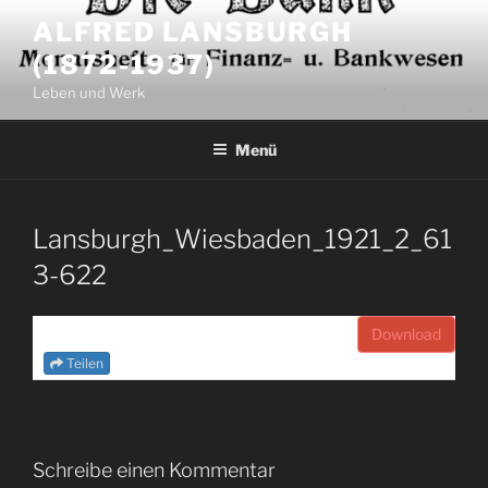
Zum
ALFRED LANSBURGH
Inhalt
(1872-1937)
springen
Leben und Werk
Menü
Lansburgh_Wiesbaden_1921_2_61
3-622
Download
Teilen
Schreibe einen Kommentar