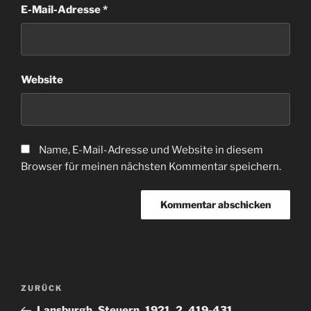
E-Mail-Adresse
*
Website
Name, E-Mail-Adresse und Website in diesem
Browser für meinen nächsten Kommentar speichern.
Beitragsnavigation
Vorheriger
ZURÜCK
Beitrag
Lansburgh_Steuern_1921_2_419-431