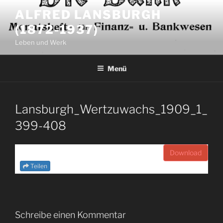
Zum
ALFRED LANSBURGH
Inhalt
(1872-1937)
springen
Leben und Werk
Menü
Lansburgh_Wertzuwachs_1909_1_
399-408
Download
Teilen
Schreibe einen Kommentar