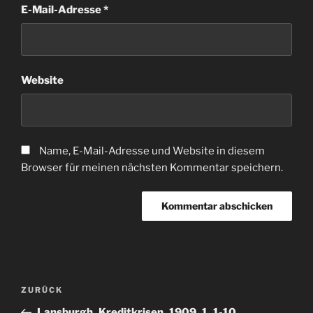
E-Mail-Adresse
*
Website
Name, E-Mail-Adresse und Website in diesem
Browser für meinen nächsten Kommentar speichern.
Beitragsnavigation
Vorheriger
ZURÜCK
Beitrag
Lansburgh_Kreditkrisen_1909_1_1-10