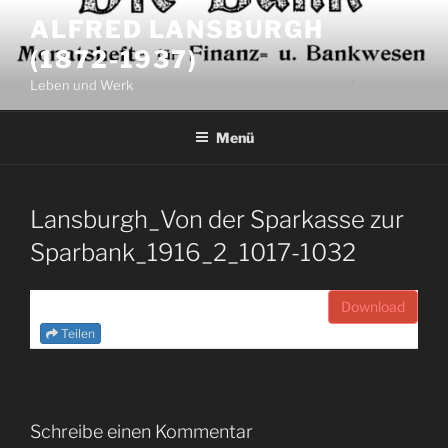
Zum
ALFRED LANSBURGH
Inhalt
(1872-1937)
springen
Leben und Werk
Menü
Lansburgh_Von der Sparkasse zur
Sparbank_1916_2_1017-1032
Download
Teilen
Schreibe einen Kommentar