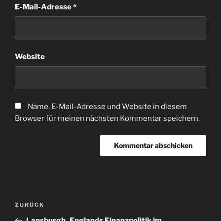
E-Mail-Adresse
*
Website
Name, E-Mail-Adresse und Website in diesem
Browser für meinen nächsten Kommentar speichern.
Beitragsnavigation
Vorheriger
ZURÜCK
Beitrag
Lansburgh_Englands Finanzpolitik im