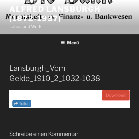
Zum
ALFRED LANSBURGH
Inhalt
(1872-1937)
springen
Leben und Werk
Menü
Lansburgh_Vom
Gelde_1910_2_1032-1038
Download
Teilen
Schreibe einen Kommentar