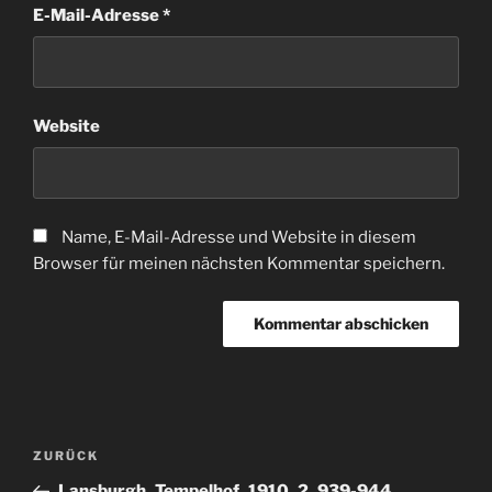
E-Mail-Adresse
*
Website
Name, E-Mail-Adresse und Website in diesem
Browser für meinen nächsten Kommentar speichern.
Beitragsnavigation
Vorheriger
ZURÜCK
Beitrag
Lansburgh_Tempelhof_1910_2_939-944