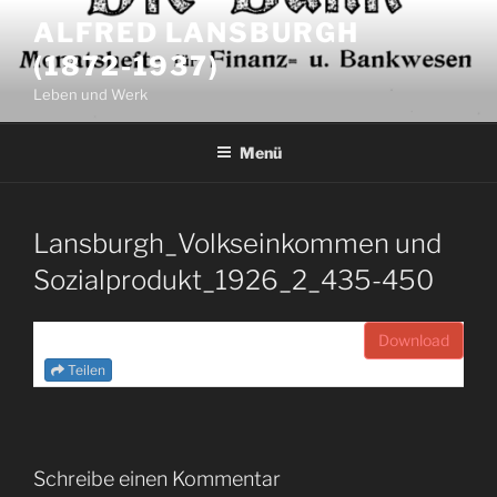
Zum
ALFRED LANSBURGH
Inhalt
(1872-1937)
springen
Leben und Werk
Menü
Lansburgh_Volkseinkommen und
Sozialprodukt_1926_2_435-450
Download
Teilen
Schreibe einen Kommentar