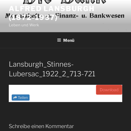
Zum
ALFRED LANSBURGH
Inhalt
(1872-1937)
springen
Leben und Werk
Menü
Lansburgh_Stinnes-
Lubersac_1922_2_713-721
Download
Teilen
Schreibe einen Kommentar