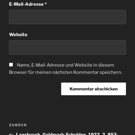
E-Mail-Adresse
*
Website
Name, E-Mail-Adresse und Website in diesem
Browser für meinen nächsten Kommentar speichern.
Beitragsnavigation
Vorheriger
ZURÜCK
Beitrag
Lansburgh_Goldmark-Schulden_1922_2_853-