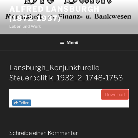
Zum
ALFRED LANSBURGH
Inhalt
(1872-1937)
springen
Leben und Werk
Menü
Lansburgh_Konjunkturelle
Steuerpolitik_1932_2_1748-1753
Download
Teilen
Schreibe einen Kommentar