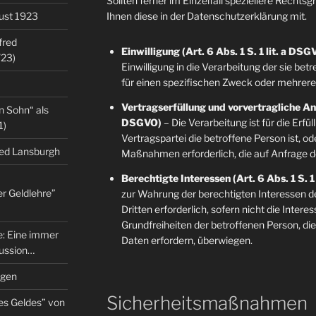
Sollten ferner im Einzelfall speziellere Rechts
gust 1923
Ihnen diese in der Datenschutzerklärung mit.
fred
Einwilligung (Art. 6 Abs. 1 S. 1 lit. a DSG
/23)
Einwilligung in die Verarbeitung der sie b
für einen spezifischen Zweck oder mehre
Vertragserfüllung und vorvertragliche Anfr
n Sohn“ als
DSGVO)
– Die Verarbeitung ist für die Erfü
1)
Vertragspartei die betroffene Person ist, o
red Lansburgh
Maßnahmen erforderlich, die auf Anfrage d
Berechtigte Interessen (Art. 6 Abs. 1 S. 1
er Geldlehre”
zur Wahrung der berechtigten Interessen d
Dritten erforderlich, sofern nicht die Inter
Grundfreiheiten der betroffenen Person, d
re: Eine immer
Daten erfordern, überwiegen.
kussion…
ngen
Sicherheitsmaßnahmen
es Geldes” von