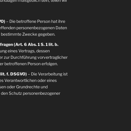
grundlagen maßgeblich sein, teilen wir
VO)
– Die betroffene Person hat ihre
etreffenden personenbezogenen Daten
re bestimmte Zwecke gegeben.
agen (Art. 6 Abs. 1 S. 1 lit. b.
llung eines Vertrags, dessen
der zur Durchführung vorvertraglicher
er betroffenen Person erfolgen.
 lit. f. DSGVO)
– Die Verarbeitung ist
es Verantwortlichen oder eines
essen oder Grundrechte und
ie den Schutz personenbezogener