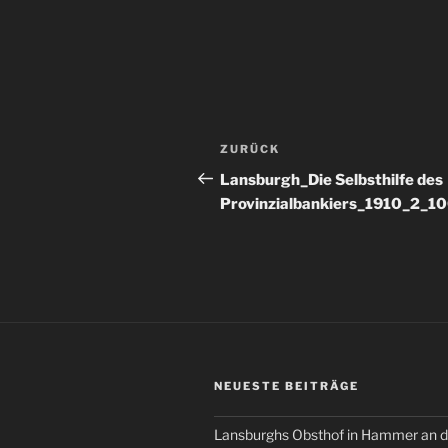
Beitragsnavigation
Vorheriger
ZURÜCK
Beitrag
Lansburgh_Die Selbsthilfe des
Provinzialbankiers_1910_2_1
NEUESTE BEITRÄGE
Lansburghs Obsthof in Hammer an d