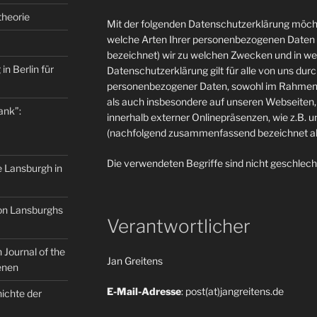
theorie
Mit der folgenden Datenschutzerklärung möcht
welche Arten Ihrer personenbezogenen Daten 
bezeichnet) wir zu welchen Zwecken und in w
in Berlin für
Datenschutzerklärung gilt für alle von uns du
personenbezogener Daten, sowohl im Rahmen 
als auch insbesondere auf unseren Webseiten, 
ank”:
innerhalb externer Onlinepräsenzen, wie z.B. u
(nachfolgend zusammenfassend bezeichnet als
Die verwendeten Begriffe sind nicht geschlech
e Lansburgh in
on Lansburghs
Verantwortlicher
Journal of the
Jan Greitens
enen
E-Mail-Adresse
: post(at)jangreitens.de
ichte der