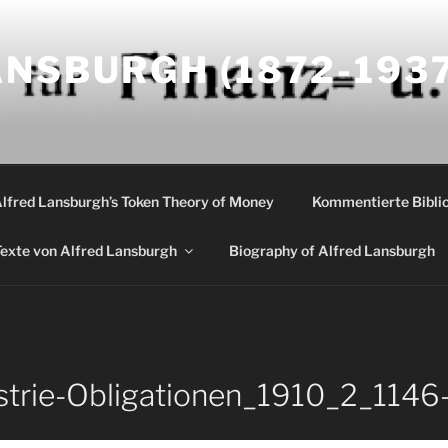
NSBURGH (1872-1937
Alfred Lansburgh’s Token Theory of Money
Kommentierte Biblio
exte von Alfred Lansburgh
Biography of Alfred Lansburgh
trie-Obligationen_1910_2_1146