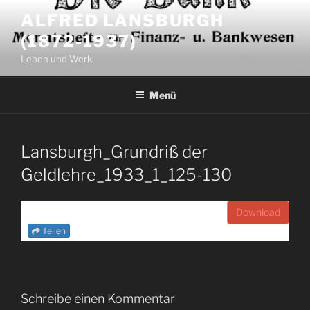
Zum
ALFRED LANSBURGH
Inhalt
(1872-1937)
springen
Leben und Werk
Menü
Lansburgh_Grundriß der
Geldlehre_1933_1_125-130
Download
Teilen
Schreibe einen Kommentar