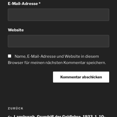
E-Mail-Adresse
*
Website
Name, E-Mail-Adresse und Website in diesem
Browser für meinen nächsten Kommentar speichern.
Beitragsnavigation
Vorheriger
ZURÜCK
Beitrag
Lansburgh_Grundriß der Geldlehre_1933_1_10-