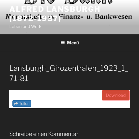
Zum
ALFRED LANSBURGH
Inhalt
(1872-1937)
springen
Leben und Werk
Menü
Lansburgh_Girozentralen_1923_1_
71-81
Download
Teilen
Schreibe einen Kommentar