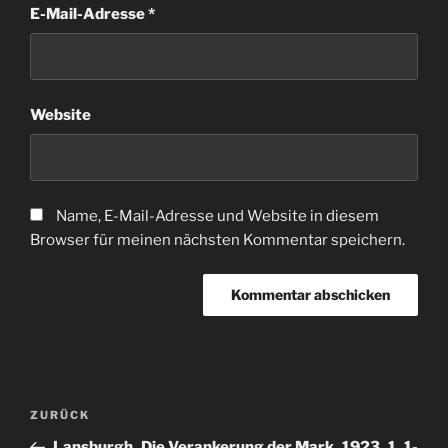
E-Mail-Adresse
*
Website
Name, E-Mail-Adresse und Website in diesem
Browser für meinen nächsten Kommentar speichern.
Beitragsnavigation
Vorheriger
ZURÜCK
Beitrag
Lansburgh_Die Verankerung der Mark_1923_1_1-