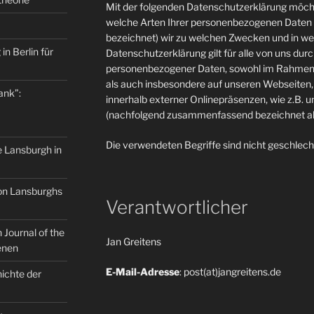
Mit der folgenden Datenschutzerklärung möcht
welche Arten Ihrer personenbezogenen Daten 
bezeichnet) wir zu welchen Zwecken und in w
in Berlin für
Datenschutzerklärung gilt für alle von uns du
personenbezogener Daten, sowohl im Rahmen 
als auch insbesondere auf unseren Webseiten, 
ank”:
innerhalb externer Onlinepräsenzen, wie z.B. u
(nachfolgend zusammenfassend bezeichnet als
Die verwendeten Begriffe sind nicht geschlech
e Lansburgh in
on Lansburghs
Verantwortlicher
Journal of the
Jan Greitens
enen
E-Mail-Adresse
: post(at)jangreitens.de
ichte der