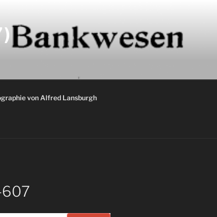
)
graphie von Alfred Lansburgh
1-607