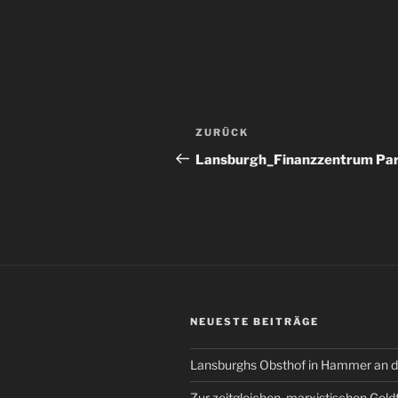
Beitragsnavigation
Vorheriger
ZURÜCK
Beitrag
Lansburgh_Finanzzentrum Pa
NEUESTE BEITRÄGE
Lansburghs Obsthof in Hammer an d
Zur zeitgleichen, marxistischen Geld