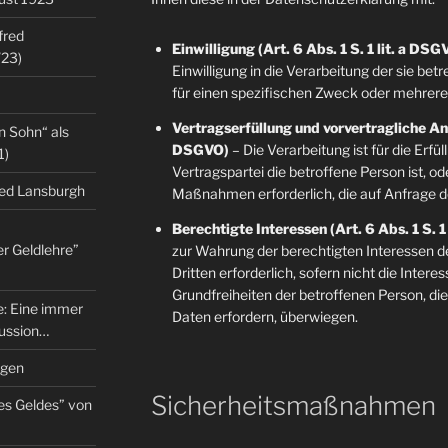
fred
Einwilligung (Art. 6 Abs. 1 S. 1 lit. a DSG
/23)
Einwilligung in die Verarbeitung der sie b
für einen spezifischen Zweck oder mehre
Vertragserfüllung und vorvertragliche Anfr
n Sohn“ als
DSGVO)
– Die Verarbeitung ist für die Erfü
1)
Vertragspartei die betroffene Person ist, o
red Lansburgh
Maßnahmen erforderlich, die auf Anfrage d
Berechtigte Interessen (Art. 6 Abs. 1 S. 1
er Geldlehre”
zur Wahrung der berechtigten Interessen d
Dritten erforderlich, sofern nicht die Inter
Grundfreiheiten der betroffenen Person, d
re: Eine immer
Daten erfordern, überwiegen.
kussion…
ngen
Sicherheitsmaßnahmen
es Geldes” von