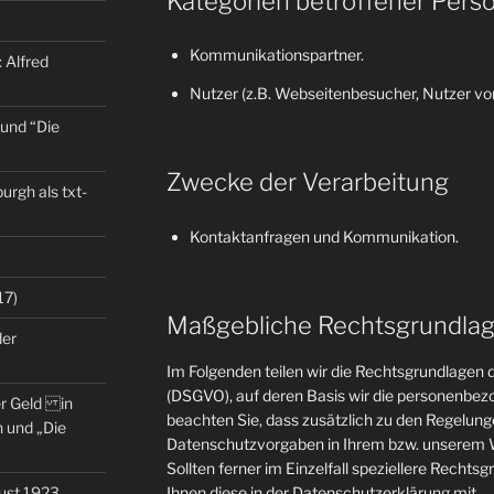
Kategorien betroffener Pers
Kommunikationspartner.
 Alfred
Nutzer (z.B. Webseitenbesucher, Nutzer von
 und “Die
Zwecke der Verarbeitung
rgh als txt-
Kontaktanfragen und Kommunikation.
17)
Maßgebliche Rechtsgrundla
der
Im Folgenden teilen wir die Rechtsgrundlage
(DSGVO), auf deren Basis wir die personenbezo
er Geld in
beachten Sie, dass zusätzlich zu den Regelun
 und „Die
Datenschutzvorgaben in Ihrem bzw. unserem W
Sollten ferner im Einzelfall speziellere Rechts
gust 1923
Ihnen diese in der Datenschutzerklärung mit.