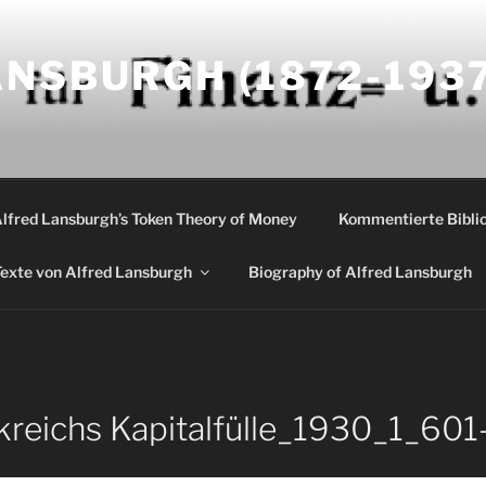
NSBURGH (1872-1937
Alfred Lansburgh’s Token Theory of Money
Kommentierte Biblio
exte von Alfred Lansburgh
Biography of Alfred Lansburgh
reichs Kapitalfülle_1930_1_60