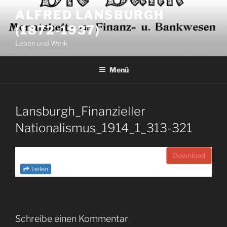
Zum
ALFRED LANSBURGH
Inhalt
(1872-1937)
springen
Leben und Werk
Menü
Lansburgh_Finanzieller
Nationalismus_1914_1_313-321
Download
Teilen
Schreibe einen Kommentar