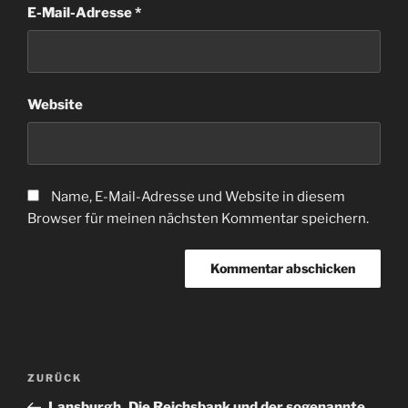
E-Mail-Adresse
*
Website
Name, E-Mail-Adresse und Website in diesem
Browser für meinen nächsten Kommentar speichern.
Beitragsnavigation
Vorheriger
ZURÜCK
Beitrag
Lansburgh_Die Reichsbank und der sogenannte