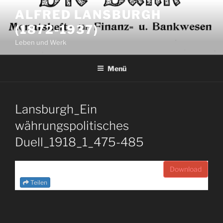
Zum
ALFRED LANSBURGH
Inhalt
(1872-1937)
springen
Leben und Werk
Menü
Lansburgh_Ein
währungspolitisches
Duell_1918_1_475-485
Download
Teilen