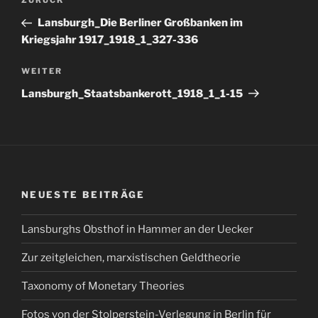
Vorheriger
ZURÜCK
Beitrag
Lansburgh_Die Berliner Großbanken im
Kriegsjahr 1917_1918_1_327-336
Nächster
WEITER
Beitrag
Lansburgh_Staatsbankerott_1918_1_1-15
NEUESTE BEITRÄGE
Lansburghs Obsthof in Hammer an der Uecker
Zur zeitgleichen, marxistischen Geldtheorie
Taxonomy of Monetary Theories
Fotos von der Stolperstein-Verlegung in Berlin für