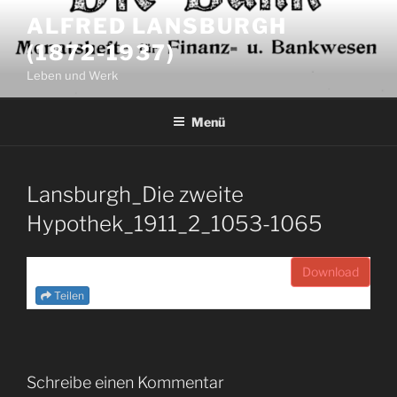
Zum
ALFRED LANSBURGH
Inhalt
(1872-1937)
springen
Leben und Werk
Menü
Lansburgh_Die zweite
Hypothek_1911_2_1053-1065
Download
Teilen
Schreibe einen Kommentar