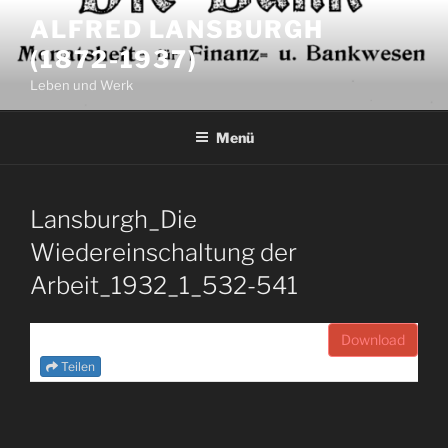
Zum
ALFRED LANSBURGH
Inhalt
(1872-1937)
springen
Leben und Werk
Menü
Lansburgh_Die
Wiedereinschaltung der
Arbeit_1932_1_532-541
Download
Teilen