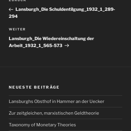
Vorheriger
ZURÜCK
Beitrag
Lansburgh_Die Schuldentilgung_1932_1_289-
294
Nächster
WEITER
Beitrag
Lansburgh_Die Wiedereinschaltung der
Arbeit_1932_1_565-573
NEUESTE BEITRÄGE
Lansburghs Obsthof in Hammer an der Uecker
Zur zeitgleichen, marxistischen Geldtheorie
Taxonomy of Monetary Theories