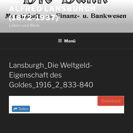
Zum
ALFRED LANSBURGH
Inhalt
(1872-1937)
springen
Leben und Werk
Menü
Lansburgh_Die Weltgeld-
Eigenschaft des
Goldes_1916_2_833-840
Download
Teilen