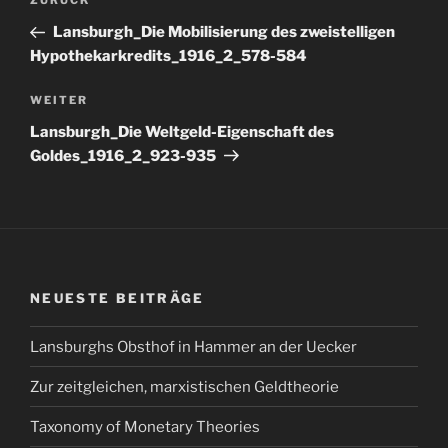
Vorheriger
ZURÜCK
Beitrag
Lansburgh_Die Mobilisierung des zweistelligen
Hypothekarkredits_1916_2_578-584
Nächster
WEITER
Beitrag
Lansburgh_Die Weltgeld-Eigenschaft des
Goldes_1916_2_923-935
NEUESTE BEITRÄGE
Lansburghs Obsthof in Hammer an der Uecker
Zur zeitgleichen, marxistischen Geldtheorie
Taxonomy of Monetary Theories