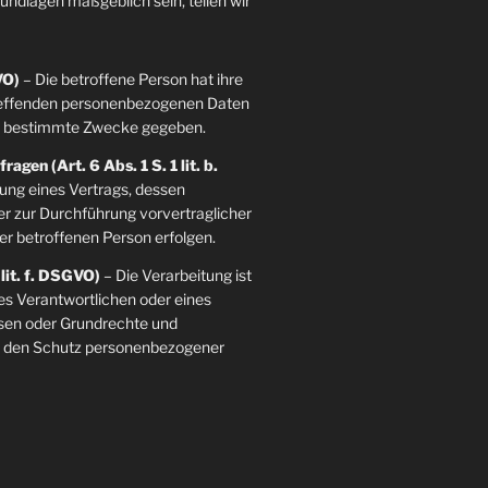
grundlagen maßgeblich sein, teilen wir
VO)
– Die betroffene Person hat ihre
etreffenden personenbezogenen Daten
re bestimmte Zwecke gegeben.
agen (Art. 6 Abs. 1 S. 1 lit. b.
llung eines Vertrags, dessen
der zur Durchführung vorvertraglicher
er betroffenen Person erfolgen.
 lit. f. DSGVO)
– Die Verarbeitung ist
es Verantwortlichen oder eines
essen oder Grundrechte und
ie den Schutz personenbezogener