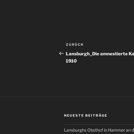
Beitragsnavigation
Vorheriger
ZURÜCK
Beitrag
Lansburgh_Die amnestierte K
1910
NEUESTE BEITRÄGE
Lansburghs Obsthof in Hammer an d