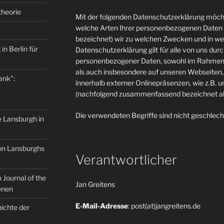
theorie
Mit der folgenden Datenschutzerklärung möcht
welche Arten Ihrer personenbezogenen Daten 
bezeichnet) wir zu welchen Zwecken und in w
in Berlin für
Datenschutzerklärung gilt für alle von uns du
personenbezogener Daten, sowohl im Rahmen 
als auch insbesondere auf unseren Webseiten, 
ank”:
innerhalb externer Onlinepräsenzen, wie z.B. u
(nachfolgend zusammenfassend bezeichnet als
Die verwendeten Begriffe sind nicht geschlech
e Lansburgh in
on Lansburghs
Verantwortlicher
Journal of the
Jan Greitens
enen
E-Mail-Adresse
: post(at)jangreitens.de
ichte der