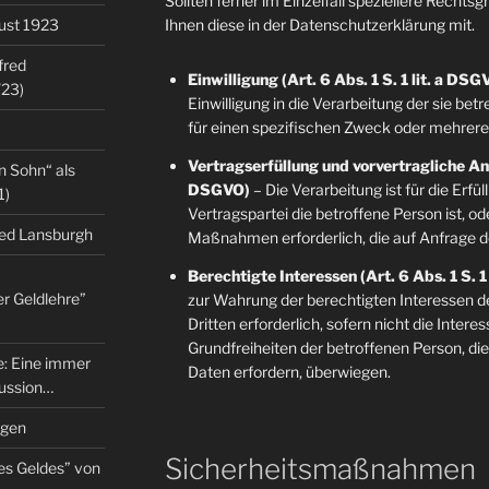
Sollten ferner im Einzelfall speziellere Rechts
gust 1923
Ihnen diese in der Datenschutzerklärung mit.
fred
Einwilligung (Art. 6 Abs. 1 S. 1 lit. a DSG
/23)
Einwilligung in die Verarbeitung der sie b
für einen spezifischen Zweck oder mehre
Vertragserfüllung und vorvertragliche Anfr
n Sohn“ als
DSGVO)
– Die Verarbeitung ist für die Erfü
1)
Vertragspartei die betroffene Person ist, o
red Lansburgh
Maßnahmen erforderlich, die auf Anfrage d
Berechtigte Interessen (Art. 6 Abs. 1 S. 1
er Geldlehre”
zur Wahrung der berechtigten Interessen d
Dritten erforderlich, sofern nicht die Inter
Grundfreiheiten der betroffenen Person, d
re: Eine immer
Daten erfordern, überwiegen.
kussion…
ngen
Sicherheitsmaßnahmen
es Geldes” von